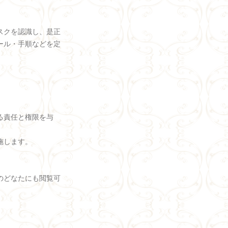
スクを認識し、是正
ール・手順などを定
る責任と権限を与
施します。
のどなたにも閲覧可
。