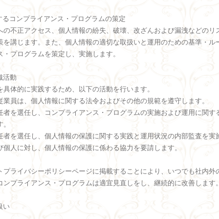
関するコンプライアンス・プログラムの策定
への不正アクセス、個人情報の紛失、破壊、改ざんおよび漏洩などのリ
策を講じます。また、個人情報の適切な取扱いと運用のための基準・ル
ス・プログラムを策定し、実施します。
織活動
を具体的に実践するため、以下の活動を行います。
従業員は、個人情報に関する法令およびその他の規範を遵守します。
任者を選任し、コンプライアンス・プログラムの実施および運用に関す
す。
任者を選任し、個人情報の保護に関する実践と運用状況の内部監査を実
び個人に対し、個人情報の保護に係わる協力を要請します。
トプライバシーポリシーページに掲載することにより、いつでも社内外
コンプライアンス・プログラムは適宜見直しをし、継続的に改善します
扱い