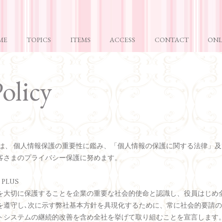
ME
TOPICS
ITEMS
ACCESS
CONTACT
ONL
olicy
LUSは、 個人情報保護の重要性に鑑み、「個人情報の保護に関する法律」
客さまのプライバシー保護に努めます。
PLUS
を大切に保護することを企業の重要な社会的使命と認識し、役員はじめ
を遵守し､次に示す弊社基本方針を具現化するために、常に社会的要請の
トシステムの継続的改善を含め全社を挙げて取り組むことを宣言します